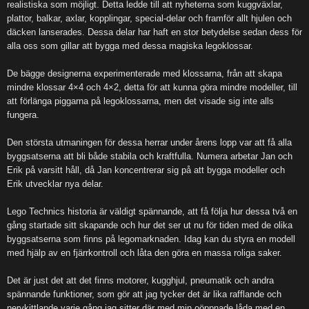
realistiska som möjligt. Detta ledde till att nyheterna som kuggväxlar,
plattor, balkar, axlar, kopplingar, special-delar och framför allt hjulen och
däcken lanserades. Dessa delar har haft en stor betydelse sedan dess för
alla oss som gillar att bygga med dessa magiska legoklossar.
De bägge designerna experimenterade med klossarna, från att skapa
mindre klossar 4×4 och 4×2, detta för att kunna göra mindre modeller, till
att förlänga piggarna på legoklossarna, men det visade sig inte alls
fungera.
Den största utmaningen för dessa herrar under årens lopp var att få alla
byggsatserna att bli både stabila och kraftfulla. Numera arbetar Jan och
Erik på varsitt håll, då Jan koncentrerar sig på att bygga modeller och
Erik utvecklar nya delar.
Lego Technics historia är väldigt spännande, att få följa hur dessa två en
gång startade sitt skapande och hur det ser ut nu för tiden med de olika
byggsatserna som finns på legomarknaden. Idag kan du styra en modell
med hjälp av en fjärrkontroll och låta den göra en massa roliga saker.
Det är just det att det finns motorer, kugghjul, pneumatik och andra
spännande funktioner, som gör att jag tycker det är lika rafflande och
nervkittlande varje gång jag sitter där med min oöppnade låda med en