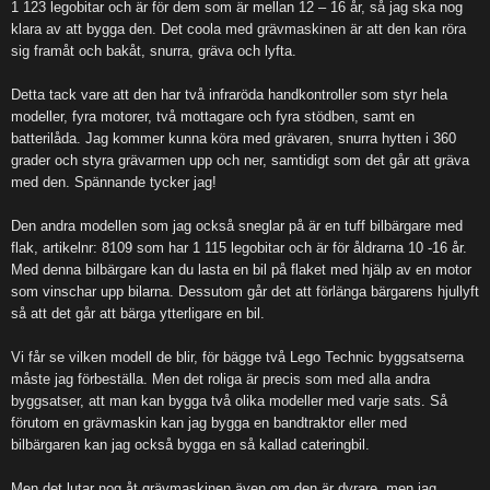
1 123 legobitar och är för dem som är mellan 12 – 16 år, så jag ska nog
klara av att bygga den. Det coola med grävmaskinen är att den kan röra
sig framåt och bakåt, snurra, gräva och lyfta.
Detta tack vare att den har två infraröda handkontroller som styr hela
modeller, fyra motorer, två mottagare och fyra stödben, samt en
batterilåda. Jag kommer kunna köra med grävaren, snurra hytten i 360
grader och styra grävarmen upp och ner, samtidigt som det går att gräva
med den. Spännande tycker jag!
Den andra modellen som jag också sneglar på är en tuff bilbärgare med
flak, artikelnr: 8109 som har 1 115 legobitar och är för åldrarna 10 -16 år.
Med denna bilbärgare kan du lasta en bil på flaket med hjälp av en motor
som vinschar upp bilarna. Dessutom går det att förlänga bärgarens hjullyft
så att det går att bärga ytterligare en bil.
Vi får se vilken modell de blir, för bägge två Lego Technic byggsatserna
måste jag förbeställa. Men det roliga är precis som med alla andra
byggsatser, att man kan bygga två olika modeller med varje sats. Så
förutom en grävmaskin kan jag bygga en bandtraktor eller med
bilbärgaren kan jag också bygga en så kallad cateringbil.
Men det lutar nog åt grävmaskinen även om den är dyrare, men jag