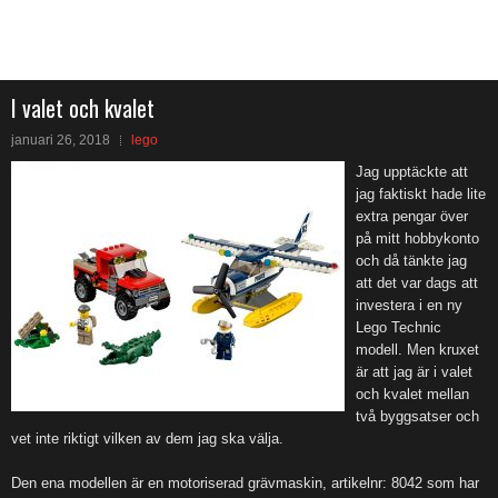
I valet och kvalet
januari 26, 2018
lego
Jag upptäckte att
jag faktiskt hade lite
extra pengar över
på mitt hobbykonto
och då tänkte jag
att det var dags att
investera i en ny
Lego Technic
modell. Men kruxet
är att jag är i valet
och kvalet mellan
två byggsatser och
vet inte riktigt vilken av dem jag ska välja.
Den ena modellen är en motoriserad grävmaskin, artikelnr: 8042 som har