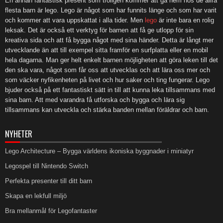
En annan fantastisk present som troligen kommer att gå hem hos de allra
flesta barn är lego. Lego är något som har funnits länge och som har varit
och kommer att vara uppskattat i alla tider. Men
lego
är inte bara en rolig
leksak. Det är också ett verktyg för barnen att få ge utlopp för sin
kreativa sida och att få bygga något med sina händer. Detta är långt mer
utvecklande än att till exempel sitta framför en surfplatta eller en mobil
hela dagarna. Man ger helt enkelt barnen möjligheten att göra leken till det
den ska vara, något som får oss att utvecklas och att lära oss mer och
som väcker nyfikenheten på livet och hur saker och ting fungerar. Lego
bjuder också på ett fantastiskt sätt in till att kunna leka tillsammans med
sina barn. Att med varandra få utforska och bygga och lära sig
tillsammans kan utveckla och stärka banden mellan föräldrar och barn.
NYHETER
Lego Architecture – Bygga världens ikoniska byggnader i miniatyr
Legospel till Nintendo Switch
Perfekta presenter till ditt barn
Skapa en lekfull miljö
Bra mellanmål för Legofantaster