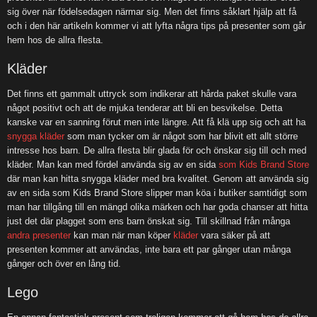
sig över när födelsedagen närmar sig. Men det finns såklart hjälp att få
och i den här artikeln kommer vi att lyfta några tips på presenter som går
hem hos de allra flesta.
Kläder
Det finns ett gammalt uttryck som indikerar att hårda paket skulle vara
något positivt och att de mjuka tenderar att bli en besvikelse. Detta
kanske var en sanning förut men inte längre. Att få klä upp sig och att ha
snygga kläder
som man tycker om är något som har blivit ett allt större
intresse hos barn. De allra flesta blir glada för och önskar sig till och med
kläder. Man kan med fördel använda sig av en sida
som Kids Brand Store
där man kan hitta snygga kläder med bra kvalitet. Genom att använda sig
av en sida som Kids Brand Store slipper man köa i butiker samtidigt som
man har tillgång till en mängd olika märken och har goda chanser att hitta
just det där plagget som ens barn önskat sig. Till skillnad från många
andra presenter
kan man när man köper
kläder
vara säker på att
presenten kommer att användas, inte bara ett par gånger utan många
gånger och över en lång tid.
Lego